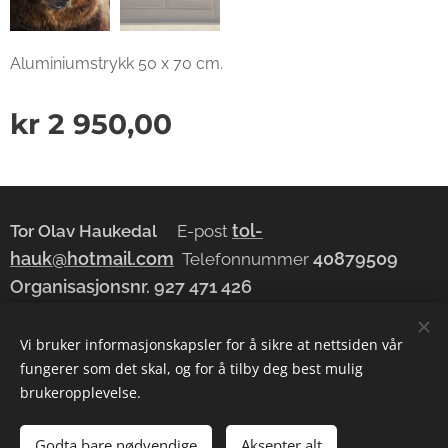
Aluminiumstrykk 50 x 70 cm.
kr
2 950,00
tol-
Tor Olav Haukedal
E-post
hauk@hotmail.com
40879509
Telefonnummer
Organisasjonsnr.
927 471 426
Vi bruker informasjonskapsler for å sikre at nettsiden vår
fungerer som det skal, og for å tilby deg best mulig
Drevet av
Webnode
Informasjonskapsler
brukeropplevelse.
Legg til i handlekurven
Godta bare nødvendige
Aksepter alt