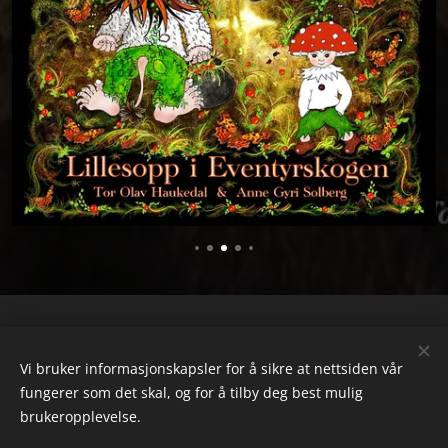
tol-
Tor Olav Haukedal
E-post
hauk@hotmail.com
40879509
Telefonnummer
Vi bruker informasjonskapsler for å sikre at nettsiden vår
fungerer som det skal, og for å tilby deg best mulig
Organisasjonsnr.
927 471 426
brukeropplevelse.