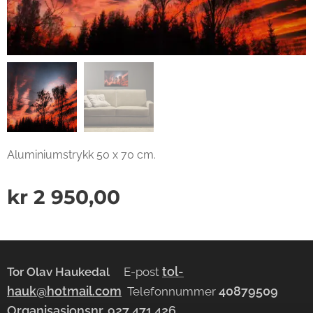
Aluminiumstrykk 50 x 70 cm.
kr
2 950,00
tol-
Tor Olav Haukedal
E-post
hauk@hotmail.com
40879509
Telefonnummer
Organisasjonsnr.
927 471 426